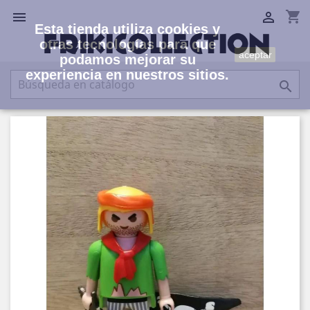
shopping_cart


Esta tienda utiliza cookies y
otras tecnologías para que
aceptar
podamos mejorar su
experiencia en nuestros sitios.
