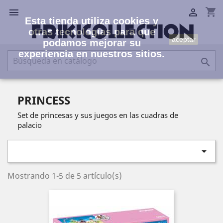
shopping_cart


Esta tienda utiliza cookies y
otras tecnologías para que
aceptar
podamos mejorar su
experiencia en nuestros sitios.

PRINCESS
Set de princesas y sus juegos en las cuadras de
palacio

Mostrando 1-5 de 5 artículo(s)