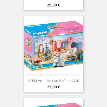
Precio
29,00 €
70454 Vestidor Con Bañera CC02
Precio
23,00 €