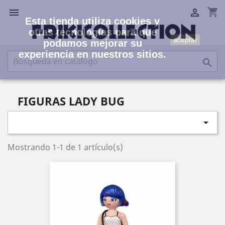
shopping_cart


Esta tienda utiliza cookies y
otras tecnologías para que
aceptar
podamos mejorar su
experiencia en nuestros sitios.

FIGURAS LADY BUG

Mostrando 1-1 de 1 artículo(s)