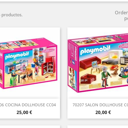
Orde
 productos.
p
Vista rápida
Vista rápida


06 COCINA DOLLHOUSE CC04
70207 SALON DOLLHOUSE C
Precio
Precio
25,00 €
20,00 €