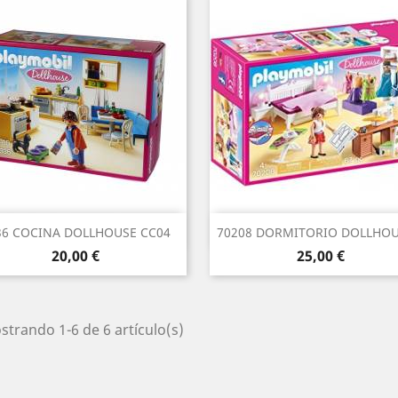
Vista rápida
Vista rápida


36 COCINA DOLLHOUSE CC04
70208 DORMITORIO DOLLHOUS
Precio
Precio
20,00 €
25,00 €
trando 1-6 de 6 artículo(s)