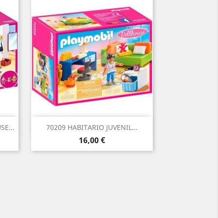
Vista rápida

E...
70209 HABITARIO JUVENIL...
Precio
16,00 €