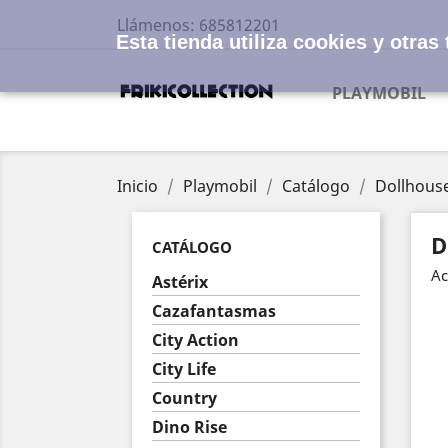
Llámenos:
685812201
Esta tienda utiliza cookies y otra
PLAYMOBIL
Inicio
Playmobil
Catálogo
Dollhous
D
CATÁLOGO
Ac
Astérix
Cazafantasmas
City Action
City Life
Country
Dino Rise