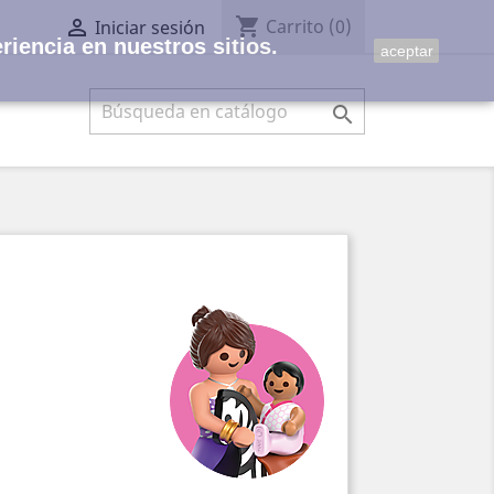
shopping_cart

Carrito
(0)
Iniciar sesión
riencia en nuestros sitios.
aceptar
