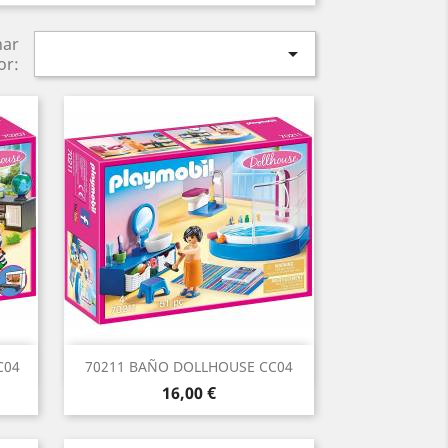
nar

or:
Vista rápida

C04
70211 BAÑO DOLLHOUSE CC04
Precio
16,00 €