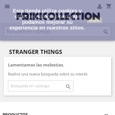
shopping_cart


Esta tienda utiliza cookies y
otras tecnologías para que
aceptar
podamos mejorar su
experiencia en nuestros sitios.

STRANGER THINGS
Lamentamos las molestias.
Realice una nueva búsqueda sobre su interés

PRODUCTOS