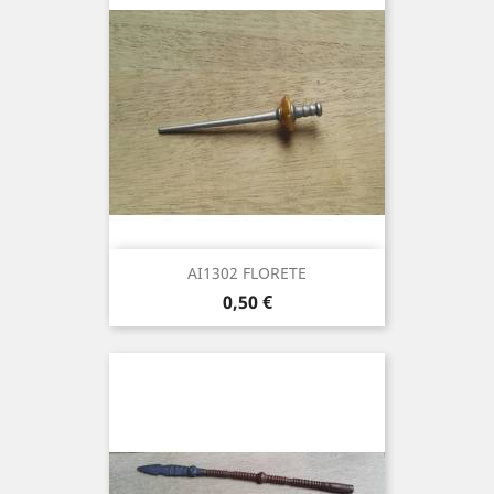
AI1302 FLORETE
Precio
0,50 €