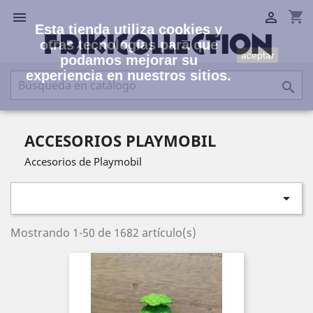
shopping_cart


Esta tienda utiliza cookies y
otras tecnologías para que
aceptar
podamos mejorar su
experiencia en nuestros sitios.

ACCESORIOS PLAYMOBIL
Accesorios de Playmobil

Mostrando 1-50 de 1682 artículo(s)