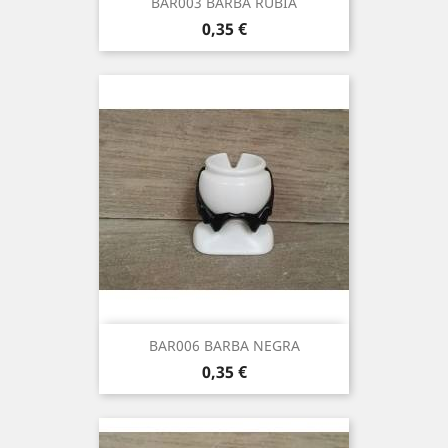
BAR003 BARBA RUBIA
Precio
0,35 €
BAR006 BARBA NEGRA
Precio
0,35 €