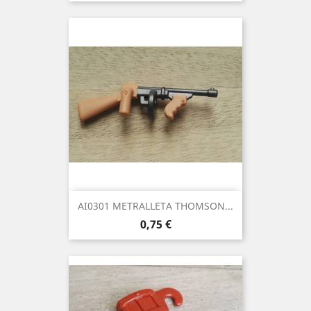
AI0301 METRALLETA THOMSON...
Precio
0,75 €