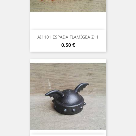
AI1101 ESPADA FLAMÍGEA Z11
Precio
0,50 €