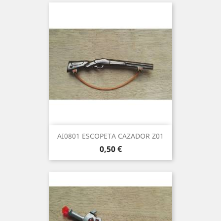
AI0801 ESCOPETA CAZADOR Z01
Precio
0,50 €