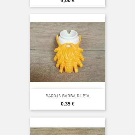
Precio
3,00 €
BAR013 BARBA RUBIA
Precio
0,35 €