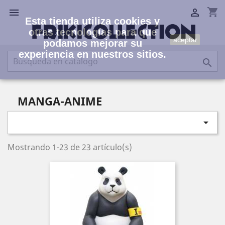
shopping_cart


Esta tienda utiliza cookies y
otras tecnologías para que
aceptar
podamos mejorar su
experiencia en nuestros sitios.

MANGA-ANIME

Mostrando 1-23 de 23 artículo(s)