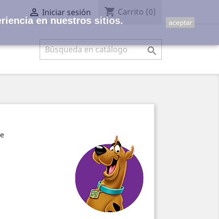
shopping_cart

Carrito
(0)
Iniciar sesión
riencia en nuestros sitios.
aceptar

ve