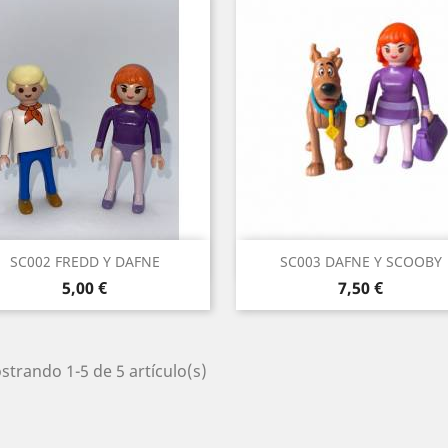
Vista rápida
Vista rápida


SC002 FREDD Y DAFNE
SC003 DAFNE Y SCOOBY
Precio
Precio
5,00 €
7,50 €
trando 1-5 de 5 artículo(s)