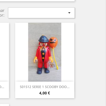
nar

or:
Vista rápida

...
S01S12 SERIE 1 SCOOBY DOO...
Precio
4,00 €