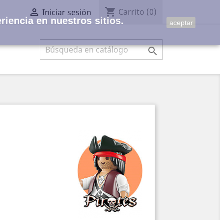
shopping_cart

Carrito
(0)
Iniciar sesión
riencia en nuestros sitios.
aceptar
