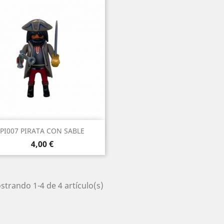
Vista rápida

PI007 PIRATA CON SABLE
Precio
4,00 €
trando 1-4 de 4 artículo(s)