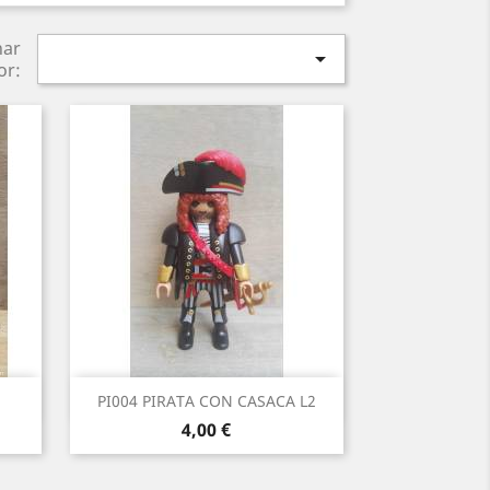
nar

or:
Vista rápida

PI004 PIRATA CON CASACA L2
Precio
4,00 €