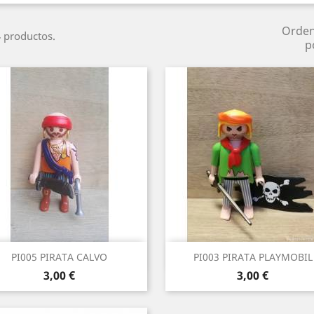
Orde
 productos.
p
Vista rápida
Vista rápida


PI005 PIRATA CALVO
PI003 PIRATA PLAYMOBIL
Precio
Precio
3,00 €
3,00 €