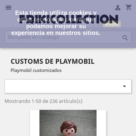
shopping_cart


Esta tienda utiliza cookies y
otras tecnologías para que
aceptar
podamos mejorar su
experiencia en nuestros sitios.

CUSTOMS DE PLAYMOBIL
Playmobil customizados

Mostrando 1-50 de 236 artículo(s)