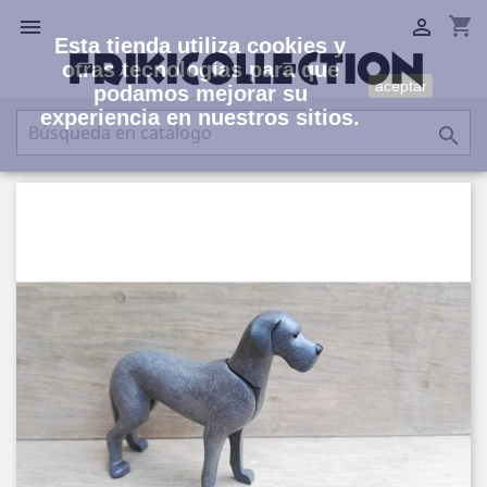
shopping_cart


Esta tienda utiliza cookies y
otras tecnologías para que
aceptar
podamos mejorar su
experiencia en nuestros sitios.
