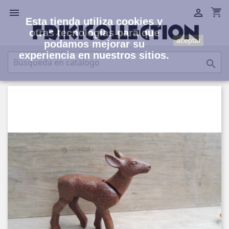
shopping_cart


Esta tienda utiliza cookies y
otras tecnologías para que
aceptar
podamos mejorar su
experiencia en nuestros sitios.
