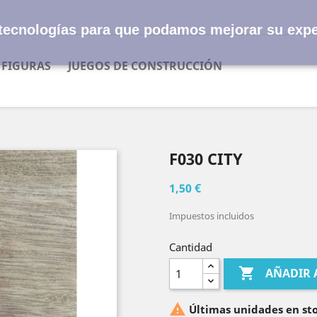
s tecnologías para que podamos mejorar su expe
FIGURAS
JUEGOS DE CONSTRUCCIÓN
F030 CITY
1,50 €
Impuestos incluidos
Cantidad

AÑADIR 

Últimas unidades en st