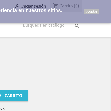
shopping_cart

Carrito
(0)
Iniciar sesión
riencia en nuestros sitios.
aceptar

AL CARRITO
ock