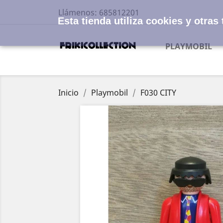
Llámenos:
685812201
Esta tienda utiliza cookies y otra
PLAYMOBIL
Inicio
Playmobil
F030 CITY