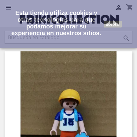
shopping_cart


Esta tienda utiliza cookies y
otras tecnologías para que
aceptar
podamos mejorar su
experiencia en nuestros sitios.
