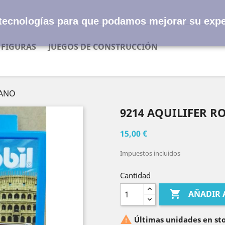
s tecnologías para que podamos mejorar su expe
FIGURAS
JUEGOS DE CONSTRUCCIÓN
MANO
9214 AQUILIFER 
15,00 €
Impuestos incluidos
Cantidad

AÑADIR 

Últimas unidades en st