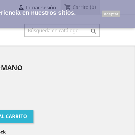
shopping_cart

Carrito
(0)
Iniciar sesión
riencia en nuestros sitios.
aceptar

ROMANO
AL CARRITO
ock