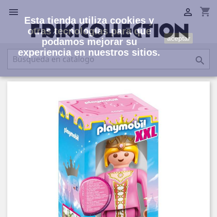
shopping_cart


Esta tienda utiliza cookies y
otras tecnologías para que
aceptar
podamos mejorar su
experiencia en nuestros sitios.
