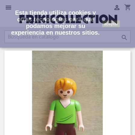
shopping_cart


Esta tienda utiliza cookies y
otras tecnologías para que
aceptar
podamos mejorar su
experiencia en nuestros sitios.
