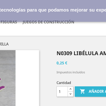
s tecnologías para que podamos mejorar su expe
FIGURAS
JUEGOS DE CONSTRUCCIÓN
RILLA
N0309 LIBÉLULA A
0,25 €
Impuestos incluidos
Cantidad

AÑADIR 