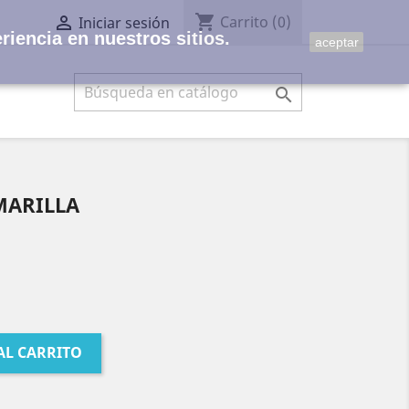
shopping_cart

Carrito
(0)
Iniciar sesión
riencia en nuestros sitios.
aceptar

MARILLA
AL CARRITO