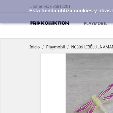
Llámenos:
685812201
Esta tienda utiliza cookies y otra
PLAYMOBIL
Inicio
Playmobil
N0309 LIBÉLULA AMA