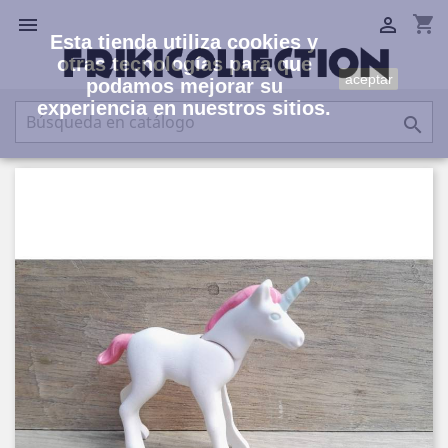
shopping_cart


Esta tienda utiliza cookies y
otras tecnologías para que
aceptar
podamos mejorar su
experiencia en nuestros sitios.
