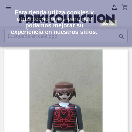
shopping_cart


Esta tienda utiliza cookies y
otras tecnologías para que
aceptar
podamos mejorar su
experiencia en nuestros sitios.
