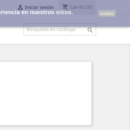
shopping_cart

Carrito
(0)
Iniciar sesión
riencia en nuestros sitios.
aceptar
