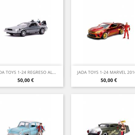
Vista rápida
Vista rápida


DA TOYS 1-24 REGRESO AL...
JADA TOYS 1-24 MARVEL 2016
Precio
Precio
50,00 €
50,00 €