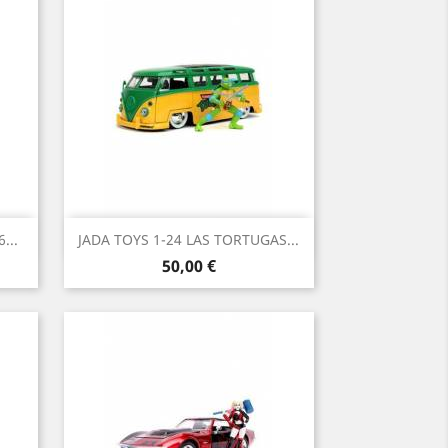
Vista rápida

...
JADA TOYS 1-24 LAS TORTUGAS...
Precio
50,00 €