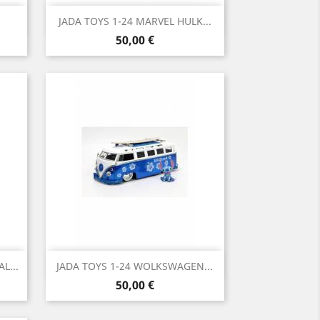
Vista rápida

JADA TOYS 1-24 MARVEL HULK...
Precio
50,00 €
Vista rápida

L...
JADA TOYS 1-24 WOLKSWAGEN...
Precio
50,00 €