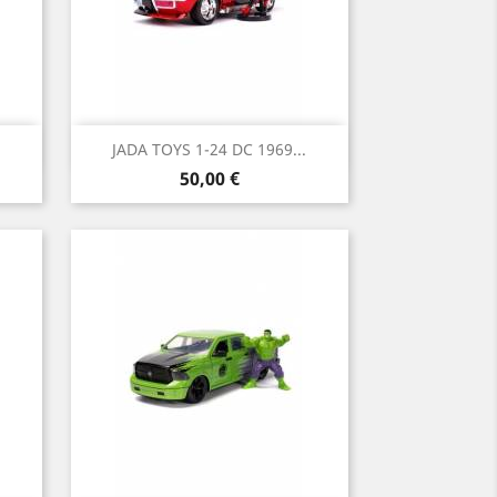
Vista rápida

JADA TOYS 1-24 DC 1969...
Precio
50,00 €