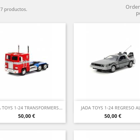
Orde
7 productos.
p
Vista rápida
Vista rápida


A TOYS 1-24 TRANSFORMERS...
JADA TOYS 1-24 REGRESO AL.
Precio
Precio
50,00 €
50,00 €