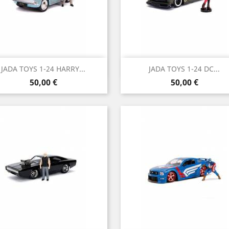
Vista rápida
Vista rápida


JADA TOYS 1-24 HARRY...
JADA TOYS 1-24 DC...
Precio
Precio
50,00 €
50,00 €