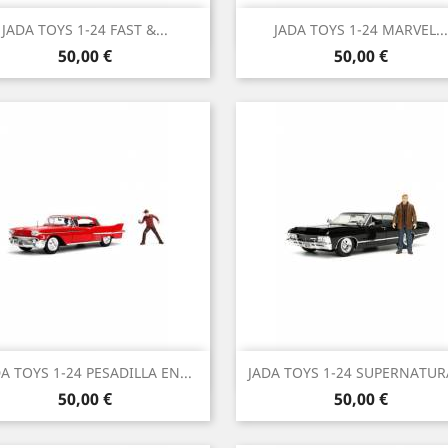
Vista rápida
Vista rápida


JADA TOYS 1-24 FAST &...
JADA TOYS 1-24 MARVEL...
Precio
Precio
50,00 €
50,00 €
Vista rápida
Vista rápida


A TOYS 1-24 PESADILLA EN...
JADA TOYS 1-24 SUPERNATURA
Precio
Precio
50,00 €
50,00 €