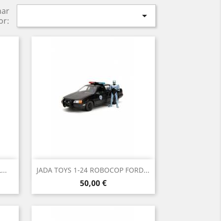
nar

or:
Vista rápida

..
JADA TOYS 1-24 ROBOCOP FORD...
Precio
50,00 €