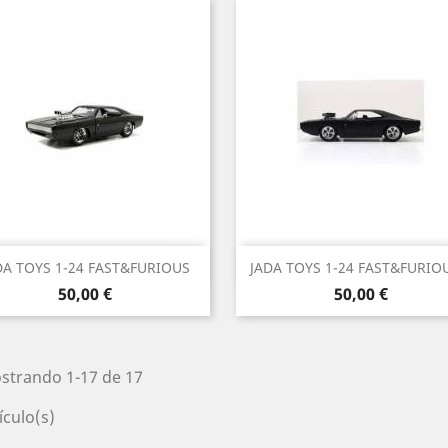
Vista rápida
Vista rápida


DA TOYS 1-24 FAST&FURIOUS
JADA TOYS 1-24 FAST&FURIOU
Precio
Precio
50,00 €
50,00 €
strando 1-17 de 17
ículo(s)